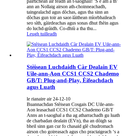
pàirtichean air feadh an t-saoghail! ’S e àm a th’
ann an Nollaig airson ath-choinneachadh,
taingealachd agus dòchas, agus tha sinn an
dòchas gun toir an saor-làithean mìorbhaileach
seo sìth, gàirdeachas agus sonas dhut fhèin agus
do luchd-gràidh. Co-dhiù a tha thu...
Leugh tuilleadh
Stèisean Luchdaidh Càr Dealain EV
Uile-ann-Aon CCS1 CCS2 Chademo
GB/T: Plug-and-Play, Èifeachdach
agus Luath
le rianaire air 24-12-10
Buannachdan Stèisean Cosgais DC Uile-ann-
Aon leasachail CCS1 CCS2 Chademo GB/T
Anns an t-saoghal a tha ag atharrachadh gu luath
de charbadan dealain (EVn), tha an dòigh sa
bheil sinn gan cur fo chasaid glè chudromach
airson cho goireasach agus cho practaigeach ‘s a