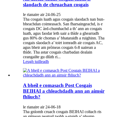
slaodach de chruachan cosgais
le rianaire air 24-06-25
Tha cosgais luath agus cosgais slaodach nan bun-
bheachdan coimeasach. San fharsaingeachd, is e
cosgais DC àrd-chumhachd a th’ ann an cosgais
luath, agus faodar leth uair a thìde a ghearradh
gus 80% de chomas a’ bhataraidh a ruighinn. Tha
cosgais slaodach a’ toirt iomradh air cosgais AC,
agus bheir am pròiseas cosgais 6-8 uairean a
thìde. Tha astar cosgais charbadan dealain
ceangailte gu dlùth ri...
Leugh tuilleadh
A bheil e comasach Post Cosgais
BEIHAI a chleachdadh ann an aimsir
fhliuch?
le rianaire air 24-06-18
Tha gnìomh cruach cosgais BEIHAI coltach ris
an stèisean peatrail taobh a-staigh a’ phump