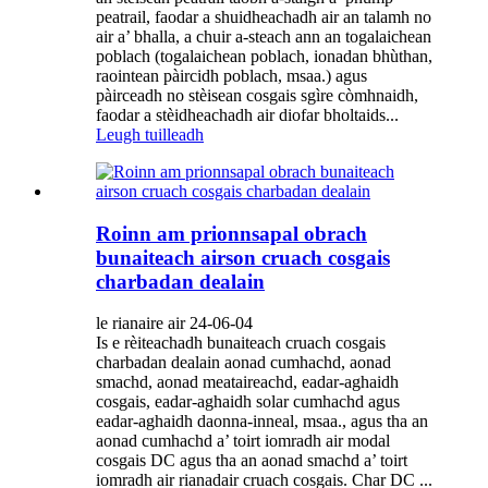
peatrail, faodar a shuidheachadh air an talamh no
air a’ bhalla, a chuir a-steach ann an togalaichean
poblach (togalaichean poblach, ionadan bhùthan,
raointean pàircidh poblach, msaa.) agus
pàirceadh no stèisean cosgais sgìre còmhnaidh,
faodar a stèidheachadh air diofar bholtaids...
Leugh tuilleadh
Roinn am prionnsapal obrach
bunaiteach airson cruach cosgais
charbadan dealain
le rianaire air 24-06-04
Is e rèiteachadh bunaiteach cruach cosgais
charbadan dealain aonad cumhachd, aonad
smachd, aonad meataireachd, eadar-aghaidh
cosgais, eadar-aghaidh solar cumhachd agus
eadar-aghaidh daonna-inneal, msaa., agus tha an
aonad cumhachd a’ toirt iomradh air modal
cosgais DC agus tha an aonad smachd a’ toirt
iomradh air rianadair cruach cosgais. Char DC ...