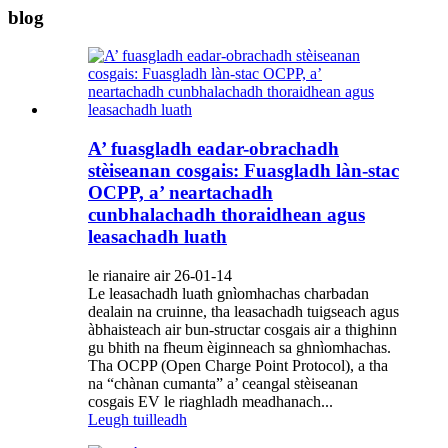
blog
A’ fuasgladh eadar-obrachadh
stèiseanan cosgais: Fuasgladh làn-stac
OCPP, a’ neartachadh
cunbhalachadh thoraidhean agus
leasachadh luath
le rianaire air 26-01-14
Le leasachadh luath gnìomhachas charbadan
dealain na cruinne, tha leasachadh tuigseach agus
àbhaisteach air bun-structar cosgais air a thighinn
gu bhith na fheum èiginneach sa ghnìomhachas.
Tha OCPP (Open Charge Point Protocol), a tha
na “chànan cumanta” a’ ceangal stèiseanan
cosgais EV le riaghladh meadhanach...
Leugh tuilleadh