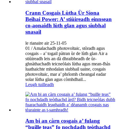
Crann Cosgais Lùtha Ùr Sìona
Beihai Power: A’ stiùireadh einnsean
co-aonaidh lùth glan agus siubhal
snasail
le rianaire air 25-11-05
01 / Amalachadh photovoltaic, stòradh agus
cosgais – a’ togail pàtran ùr de lùth glan Air a
stiùireadh leis an dà dhraibheadh ​​​​​​de ùr-
ghnàthachadh teicneòlais lùtha agus mean-fhàs
luathaichte mhodalan siubhail uaine, cosgais
photovoltaic, mar a’ phrìomh cheangal eadar
solar lùtha glan agus còmhdhail...
Leugh tuilleadh
Am bi an càrn cosgais a’ fulang
“buille teas” fo nochdadh teòthachd