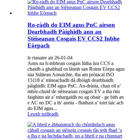
Ro-ràdh do EIM agus PnC airson
Dearbhadh Pàighidh ann an
Stèiseanan Cosgais EV CCS2 Inbhe
Eòrpach
le rianaire air 26-01-04
Anns na h-inbhean cosgais lùtha ùra CCS a
chaidh a ghabhail os làimh san Roinn Eòrpa agus
sna Stàitean Aonaichte, tha am pròtacal ISO
15118 a’ mìneachadh dà dhòigh dearbhaidh
pàighidh: EIM agus PnC. An-dràsta, chan eil a’
mhòr-chuid de stèiseanan cosgais EV a tha rim
faighinn air a’ mhargaidh no ag obair - ge bith an
e AC no DC a th’ annta - fhathast a’ toirt taic ach
do EIM agus...
Leugh tuilleadh