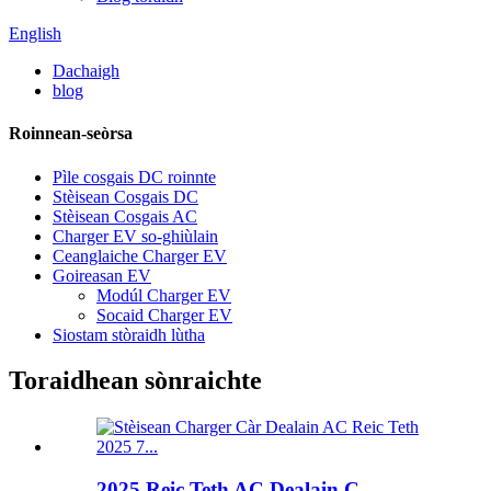
English
Dachaigh
blog
Roinnean-seòrsa
Pìle cosgais DC roinnte
Stèisean Cosgais DC
Stèisean Cosgais AC
Charger EV so-ghiùlain
Ceanglaiche Charger EV
Goireasan EV
Modúl Charger EV
Socaid Charger EV
Siostam stòraidh lùtha
Toraidhean sònraichte
2025 Reic Teth AC Dealain C...