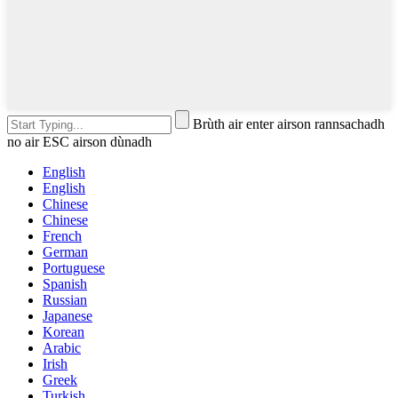
Brùth air enter airson rannsachadh
no air ESC airson dùnadh
English
English
Chinese
Chinese
French
German
Portuguese
Spanish
Russian
Japanese
Korean
Arabic
Irish
Greek
Turkish