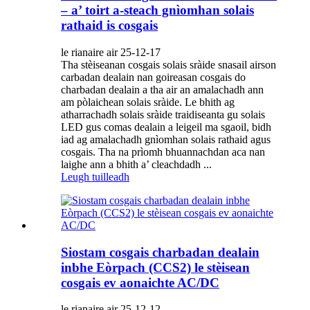
– a’ toirt a-steach gnìomhan solais
rathaid is cosgais
le rianaire air 25-12-17
Tha stèiseanan cosgais solais sràide snasail airson
carbadan dealain nan goireasan cosgais do
charbadan dealain a tha air an amalachadh ann
am pòlaichean solais sràide. Le bhith ag
atharrachadh solais sràide traidiseanta gu solais
LED gus comas dealain a leigeil ma sgaoil, bidh
iad ag amalachadh gnìomhan solais rathaid agus
cosgais. Tha na prìomh bhuannachdan aca nan
laighe ann a bhith a’ cleachdadh ...
Leugh tuilleadh
Siostam cosgais charbadan dealain
inbhe Eòrpach (CCS2) le stèisean
cosgais ev aonaichte AC/DC
le rianaire air 25-12-12