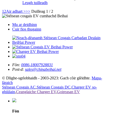
Leugh tuilleadh
1
2
Air adhart >
>>
Duilleag 1 / 2
Mu ar deidhinn
Cuir fios thugainn
Fòn:
0086-18007928831
Post-d:
sales@chinabeihai.net
© Dlighe-sgrìobhaidh - 2003-2023: Gach còir glèidhte.
Mapa-
làraich
Stèisean Cosgais AC
,
Stèisean Cosgais DC
,
Charger EV so-
ghiùlain
,
Ceanglaiche Charger EV
,
Goireasan EV
Fòn