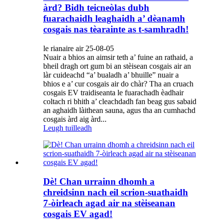
àrd? Bidh teicneòlas dubh
fuarachaidh leaghaidh a’ dèanamh
cosgais nas tèarainte as t-samhradh!
le rianaire air 25-08-05
Nuair a bhios an aimsir teth a’ fuine an rathaid, a
bheil dragh ort gum bi an stèisean cosgais air an
làr cuideachd “a’ bualadh a’ bhuille” nuair a
bhios e a’ cur cosgais air do chàr? Tha an cruach
cosgais EV traidiseanta le fuarachadh èadhair
coltach ri bhith a’ cleachdadh fan beag gus sabaid
an aghaidh làithean sauna, agus tha an cumhachd
cosgais àrd aig àrd...
Leugh tuilleadh
Dè! Chan urrainn dhomh a
chreidsinn nach eil scrion-suathaidh
7-òirleach agad air na stèiseanan
cosgais EV agad!