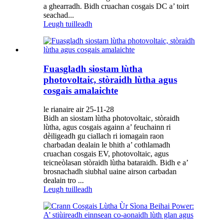
a ghearradh. Bidh cruachan cosgais DC a’ toirt
seachad...
Leugh tuilleadh
Fuasgladh siostam lùtha
photovoltaic, stòraidh lùtha agus
cosgais amalaichte
le rianaire air 25-11-28
Bidh an siostam lùtha photovoltaic, stòraidh
lùtha, agus cosgais againn a’ feuchainn ri
dèiligeadh gu ciallach ri iomagain raon
charbadan dealain le bhith a’ cothlamadh
cruachan cosgais EV, photovoltaic, agus
teicneòlasan stòraidh lùtha bataraidh. Bidh e a’
brosnachadh siubhal uaine airson carbadan
dealain tro ...
Leugh tuilleadh