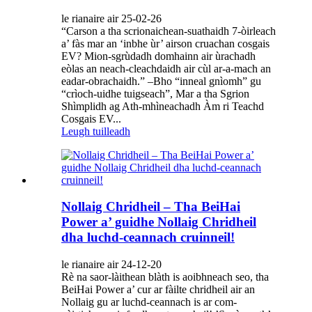
le rianaire air 25-02-26
“Carson a tha scrionaichean-suathaidh 7-òirleach
a’ fàs mar an ‘inbhe ùr’ airson cruachan cosgais
EV? Mion-sgrùdadh domhainn air ùrachadh
eòlas an neach-cleachdaidh air cùl ar-a-mach an
eadar-obrachaidh.” –Bho “inneal gnìomh” gu
“crìoch-uidhe tuigseach”, Mar a tha Sgrion
Shìmplidh ag Ath-mhìneachadh Àm ri Teachd
Cosgais EV...
Leugh tuilleadh
Nollaig Chridheil – Tha BeiHai
Power a’ guidhe Nollaig Chridheil
dha luchd-ceannach cruinneil!
le rianaire air 24-12-20
Rè na saor-làithean blàth is aoibhneach seo, tha
BeiHai Power a’ cur ar fàilte chridheil air an
Nollaig gu ar luchd-ceannach is ar com-