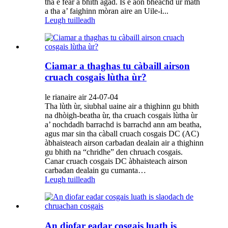
tha e fear a bhith agad. Is e aon bheachd ùr math
a tha a’ faighinn mòran aire an Uile-i...
Leugh tuilleadh
Ciamar a thaghas tu càbaill airson
cruach cosgais lùtha ùr?
le rianaire air 24-07-04
Tha lùth ùr, siubhal uaine air a thighinn gu bhith
na dhòigh-beatha ùr, tha cruach cosgais lùtha ùr
a’ nochdadh barrachd is barrachd ann am beatha,
agus mar sin tha càball cruach cosgais DC (AC)
àbhaisteach airson carbadan dealain air a thighinn
gu bhith na “chridhe” den chruach cosgais.
Canar cruach cosgais DC àbhaisteach airson
carbadan dealain gu cumanta…
Leugh tuilleadh
An diofar eadar cosgais luath is