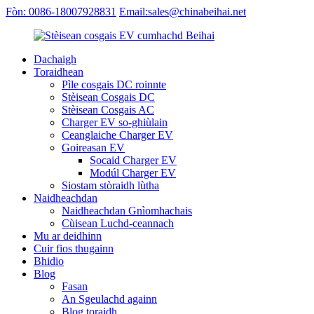
Fòn: 0086-18007928831
Email:sales@chinabeihai.net
Dachaigh
Toraidhean
Pìle cosgais DC roinnte
Stèisean Cosgais DC
Stèisean Cosgais AC
Charger EV so-ghiùlain
Ceanglaiche Charger EV
Goireasan EV
Socaid Charger EV
Modúl Charger EV
Siostam stòraidh lùtha
Naidheachdan
Naidheachdan Gnìomhachais
Cùisean Luchd-ceannach
Mu ar deidhinn
Cuir fios thugainn
Bhidio
Blog
Fasan
An Sgeulachd againn
Blog toraidh