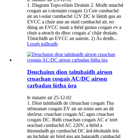
1. Diagram Topo-eòlais Dealain 2. Modh smachd
cosgais an t-siostaim cosgais 1) Cuir cumhachd
air an t-solar cumhachd 12V DC le làimh gus an
EVCC a chuir ann an staid cumhachd air, no
dùisg an EVCC nuair a thèid gunna cosgais ev a
chuir a-steach do dhoc cosgais a’ chàir dealain.
Tòisichidh an EVCC an uairsin. 2) Às deidh...
Leugh tuilleadh
Deuchainn dìon talmhaidh airson
cruachan cosgais AC/DC airson
carbadan lùtha ùra
le rianaire air 25-12-02
1. Dìon talmhaidh de chruachan cosgais Tha
stèiseanan cosgais EV air an roinn ann an dà
sheòrsa: cruachan cosgais AC agus cruachan
cosgais DC. Bidh cruachan cosgais AC a’ toirt
seachad cumhachd AC 220V, a thèid a
thionndadh gu cumhachd DC àrd-bholtaids leis
an luchdair air bòrd gus am bataraidh cumhachd