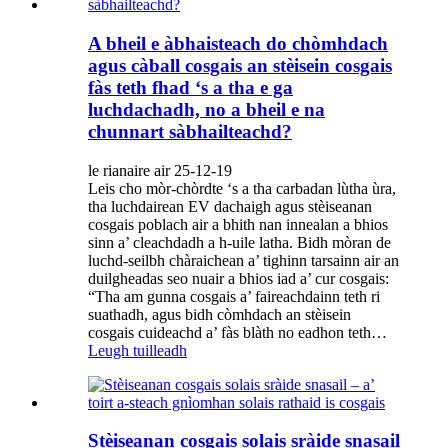
A bheil e àbhaisteach do chòmhdach
agus càball cosgais an stèisein cosgais
fàs teth fhad ‘s a tha e ga
luchdachadh, no a bheil e na
chunnart sàbhailteachd?
le rianaire air 25-12-19
Leis cho mòr-chòrdte ‘s a tha carbadan lùtha ùra,
tha luchdairean EV dachaigh agus stèiseanan
cosgais poblach air a bhith nan innealan a bhios
sinn a’ cleachdadh a h-uile latha. Bidh mòran de
luchd-seilbh chàraichean a’ tighinn tarsainn air an
duilgheadas seo nuair a bhios iad a’ cur cosgais:
“Tha am gunna cosgais a’ faireachdainn teth ri
suathadh, agus bidh còmhdach an stèisein
cosgais cuideachd a’ fàs blàth no eadhon teth…
Leugh tuilleadh
Stèiseanan cosgais solais sràide snasail